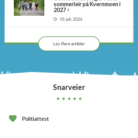
sommerleir på Kvernmoen i
2027
01 juli, 2026
Les flere artikler
Snarveier
Politiattest