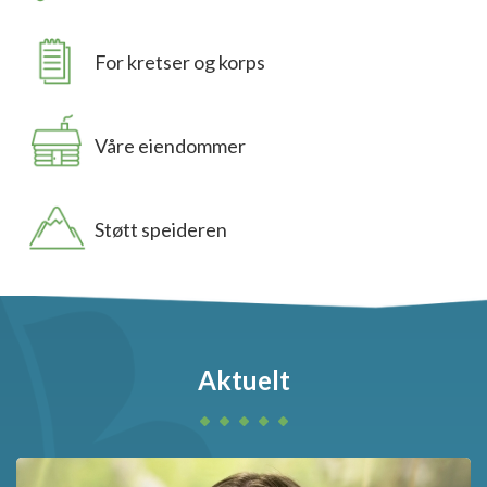
For kretser og korps
Våre eiendommer
Støtt speideren
Aktuelt