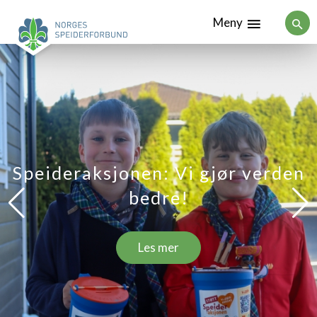
Meny
Speideraksjonen: Vi gjør verden
bedre!
Les mer