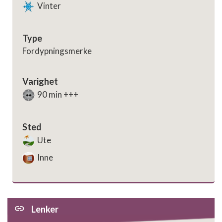
Vinter
Type
Fordypningsmerke
Varighet
90 min +++
Sted
Ute
Inne
Lenker