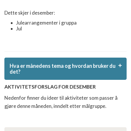
Dette skjer i desember:
Julearrangementer i gruppa
Jul
Hva er månedens tema og hvordan bruker du
det?
AKTIVITETSFORSLAG FOR DESEMBER
Månedstemaer er et planleggingshjelpemiddel for
Nedenfor finner du ideer til aktiviteter som passer å
deg som skal planlegge terminlisten, et
gjøre denne måneden, inndelt etter målgruppe.
speidermøte, et ledermøte, en tur eller
en førerpatruljeaktivitet. Opplegget består av et
tema for hver måned med tilhørende forslag til
aktiviteter og relevante tips for forskjellige