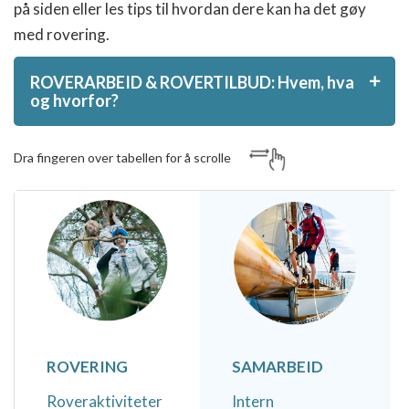
på siden eller les tips til hvordan dere kan ha det gøy
med rovering.
ROVERARBEID & ROVERTILBUD: Hvem, hva
og hvorfor?
Det er ingen fasit på hva rovering er, og hva man
Dra fingeren over tabellen for å scrolle
gjør som rover. Noe av poenget er at rovere selv
finner på noe som engasjerer og motiverer dem. Vi
håper at roverprogrammet og disse roversidene
kan gi dere noen nyttige pekepinn på hva dere kan
finne på, og litt starthjelp hvis dere ønsker å bygge
opp et roverlag.
Aktiv rovering - DITT VALG!
ROVERING
SAMARBEID
Det å være rover innebærer ansvar. Du er et unikt
Roveraktiviteter
Intern
individ full av ressurser. Ta derfor bevisste valg!