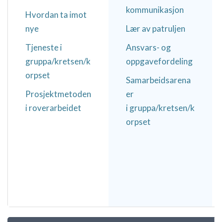
kommunikasjon
Vær klar over hvordan du vil ha det, hva du gjør og
Hvordan ta imot
hvorfor. Det å ikke velge er også et valg.
nye
Lær av patruljen
Tjeneste i
Ansvars- og
Roverlaget som helhet er kjempeviktig, men også
gruppa/kretsen/k
oppgavefordeling
byggesteinene i det - hver enkelt rover i laget. Det
orpset
finnes en balansegang mellom det å gjøre
Samarbeidsarena
aktiviteter sammen med hele laget, sammen med
Prosjektmetoden
er
noen få, eller alene. På den måten er
i roverarbeidet
i
gruppa/kretsen/k
prosjektarbeid ypperlig, samtidig som det er fullt
orpset
mulig "å padle sin egen kano". Din egen utvikling er
næring for laget, og derfor må laget kunne gi rom
for å kunne gjøre erfaringer på egen hånd.
Det å stille krav til seg selv og laget er viktig for
framgangen. Vær ærlig mot dere selv og gi dere
reale utfordringer. Det er når du møter motgang